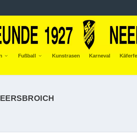
n
Fußball
Kunstrasen
Karneval
Käferfe
NEERSBROICH